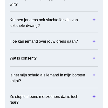
wilt?
Kunnen jongens ook slachtoffer zijn van
seksuele dwang?
Hoe kan iemand over jouw grens gaan?
Wat is consent?
Is het mijn schuld als iemand in mijn borsten
knijpt?
Ze stopte ineens met zoenen, dat is toch
raar?