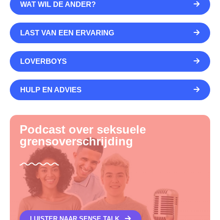
WAT WIL DE ANDER?
LAST VAN EEN ERVARING
LOVERBOYS
HULP EN ADVIES
Podcast over seksuele
grensoverschrijding
LUISTER NAAR SENSE TALK