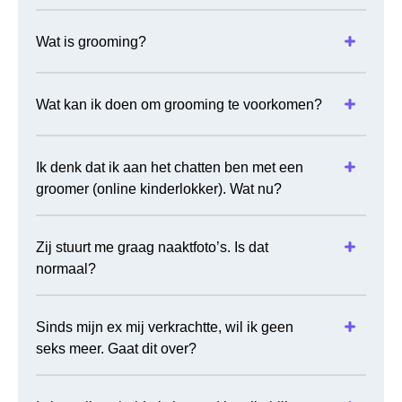
Wat is grooming?
Wat kan ik doen om grooming te voorkomen?
Ik denk dat ik aan het chatten ben met een
groomer (online kinderlokker). Wat nu?
Zij stuurt me graag naaktfoto’s. Is dat
normaal?
Sinds mijn ex mij verkrachtte, wil ik geen
seks meer. Gaat dit over?