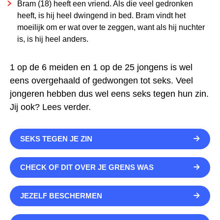
Bram (18) heeft een vriend. Als die veel gedronken
heeft, is hij heel dwingend in bed. Bram vindt het
moeilijk om er wat over te zeggen, want als hij nuchter
is, is hij heel anders.
1 op de 6 meiden en 1 op de 25 jongens is wel
eens overgehaald of gedwongen tot seks. Veel
jongeren hebben dus wel eens seks tegen hun zin.
Jij ook? Lees verder.
SEKS TEGEN JE ZIN
CHECK OF DIT OVER JE GRENS WAS
JEZELF BESCHERMEN