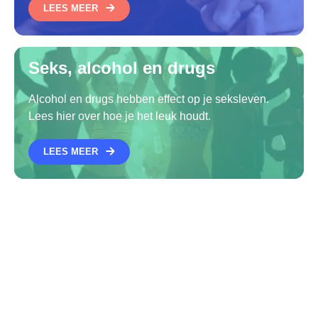
LEES MEER
Seks, alcohol en drugs
Alcohol en drugs hebben effect op je seksleven.
Lees hier over hoe je het leuk houdt.
LEES MEER