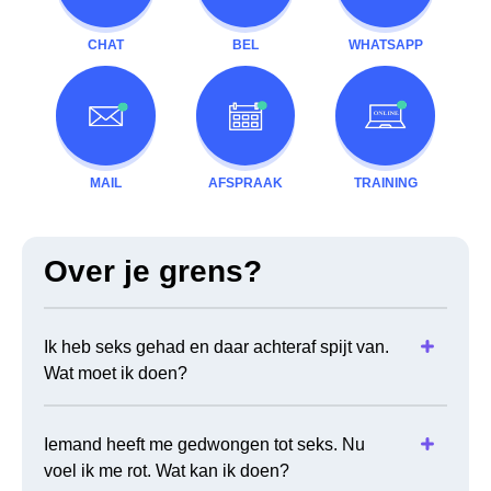
CHAT
BEL
WHATSAPP
MAIL
AFSPRAAK
TRAINING
Over je grens?
Ik heb seks gehad en daar achteraf spijt van.
Wat moet ik doen?
Iemand heeft me gedwongen tot seks. Nu
voel ik me rot. Wat kan ik doen?