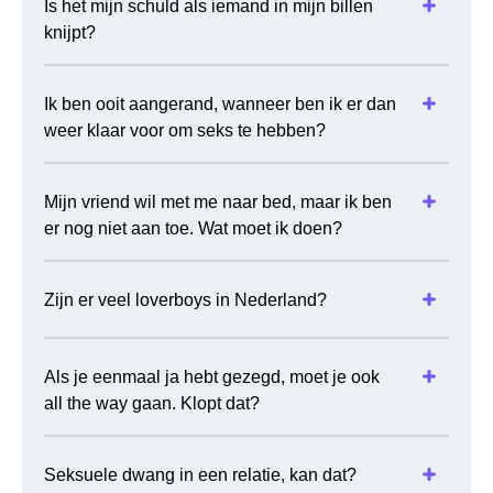
Is het mijn schuld als iemand in mijn billen
knijpt?
Ik ben ooit aangerand, wanneer ben ik er dan
weer klaar voor om seks te hebben?
Mijn vriend wil met me naar bed, maar ik ben
er nog niet aan toe. Wat moet ik doen?
Zijn er veel loverboys in Nederland?
Als je eenmaal ja hebt gezegd, moet je ook
all the way gaan. Klopt dat?
Seksuele dwang in een relatie, kan dat?