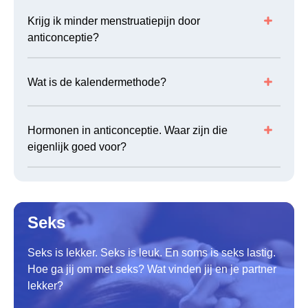
Krijg ik minder menstruatiepijn door
anticonceptie?
Wat is de kalendermethode?
Hormonen in anticonceptie. Waar zijn die
eigenlijk goed voor?
Seks
Seks is lekker. Seks is leuk. En soms is seks lastig.
Hoe ga jij om met seks? Wat vinden jij en je partner
lekker?