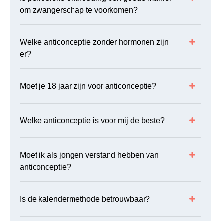
om zwangerschap te voorkomen?
TRICHOMONAS
11
VAKANTIEVRAGEN
5
Welke anticonceptie zonder hormonen zijn
VEILIG VRIJEN
27
er?
VRIJEN
124
ZWANGER?
31
Moet je 18 jaar zijn voor anticonceptie?
Welke anticonceptie is voor mij de beste?
Moet ik als jongen verstand hebben van
anticonceptie?
Is de kalendermethode betrouwbaar?