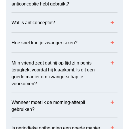
anticonceptie hebt gebruikt?
ONLINE SEKS
34
OVER JE GRENS?
30
Wat is anticonceptie?
PRIKPIL
13
SCHAAMLUIS
14
Hoe snel kun je zwanger raken?
SCHURFT
13
SEKS, ALCOHOL EN DRUGS
21
Mijn vriend zegt dat hij op tijd zijn penis
terugtrekt voordat hij klaarkomt. Is dit een
SEKSUELE PROBLEMEN
36
goede manier om zwangerschap te
SOA-TEST
25
voorkomen?
SOA'S
43
Wanneer moet ik de morning-afterpil
SPIRAALTJE
15
gebruiken?
SYFILIS
13
TRANSGENDER
14
Is periodieke onthouding een goede manier