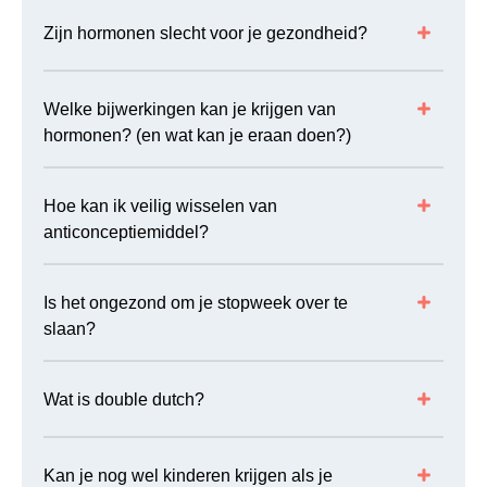
GENITALE WRATTEN
10
Zijn hormonen slecht voor je gezondheid?
GONORROE
20
Welke bijwerkingen kan je krijgen van
HELP! DRINGENDE VRAGEN
10
hormonen? (en wat kan je eraan doen?)
HEPATITIS B
10
HERPES
19
Hoe kan ik veilig wisselen van
anticonceptiemiddel?
HIV
15
HPV
17
Is het ongezond om je stopweek over te
JONGENSLICHAAM
46
slaan?
LHBTQIA+
37
LIEFDE EN RELATIES
48
Wat is double dutch?
MEIDENLICHAAM
64
MORNING-AFTERPIL
17
Kan je nog wel kinderen krijgen als je