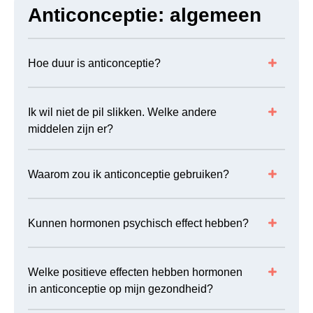
Anticonceptie: algemeen
ANTICONCEPTIERIERING
16
ANTICONCEPTIESTAAFJE
13
Hoe duur is anticonceptie?
ANTWOORD OP DE VRAGEN
16
BACTERIËLE VAGINOSE
8
Ik wil niet de pil slikken. Welke andere
BEPERKING, ZIEKTE EN SEKS
4
middelen zijn er?
CANDIDA
9
Waarom zou ik anticonceptie gebruiken?
CHLAMYDIA
15
CONDOOMS
24
Kunnen hormonen psychisch effect hebben?
CORONAVIRUS
14
CULTUUR EN GELOOF
33
Welke positieve effecten hebben hormonen
DE EERSTE KEER
9
in anticonceptie op mijn gezondheid?
DE PIL
40