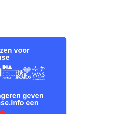
jzen voor
nse
ngeren geven
se.info een