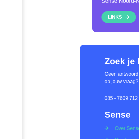
Sense Noord-N
LINKS
Zoek je
Geen antwoord
op jouw vraag?
085 - 7609 712
Sense
Over Sens