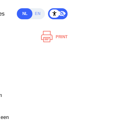
es
NL
EN
PRINT
m
e een