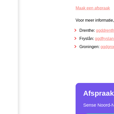
Maak een afspraak
Voor meer informatie
Drenthe:
ggddrenth
Fryslân:
ggdfryslan
Groningen:
ggdgro
Afspraak
Sense Noord-N