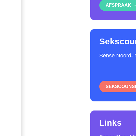
AFSPRAAK
Sekscou
Sense Noord- 
SEKSCOUNS
Links