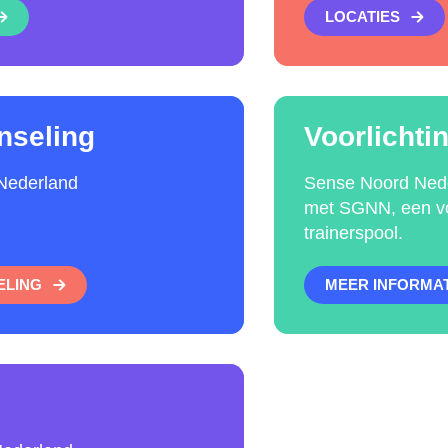
LOCATIES
nseling
Voorlichtin
Nederland
Sense Noord Nede
met SGNN, een vo
trainerspool.
ELING
MEER INFORMAT