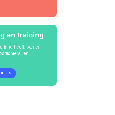
g en training
rland heeft, samen
orlichters- en
IE