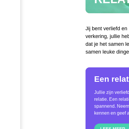
Jij bent verliefd en
verkering, jullie h
dat je het samen l
samen leuke dinge
Een rela
Jullie zijn verli
relatie. Een rela
spannend. Neem d
kennen en geef aan
LEES MEER