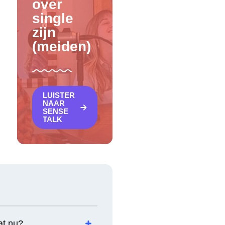
over
single
zijn
(meiden)
LUISTER
NAAR
SENSE
TALK
at nu?