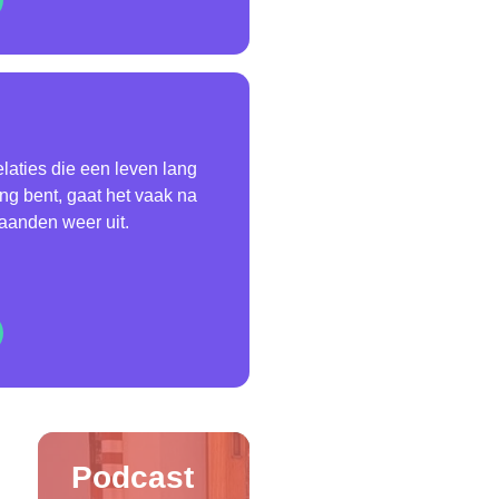
elaties die een leven lang
ong bent, gaat het vaak na
aanden weer uit.
Podcast