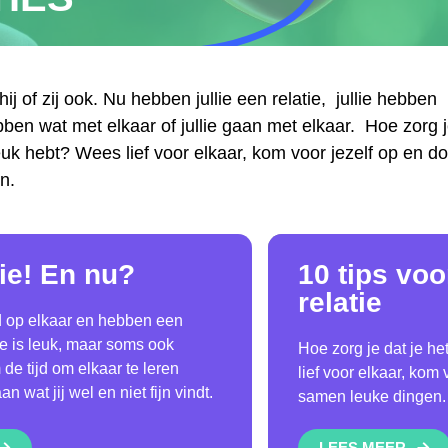
 hij of zij ook. Nu hebben jullie een relatie, jullie hebben
ebben wat met elkaar of jullie gaan met elkaar. Hoe zorg 
euk hebt? Wees lief voor elkaar, kom voor jezelf op en d
n.
tie! En nu?
10 tips vo
relatie
efd op elkaar en hebben een
tie is leuk, maar soms ook
Hoe zorg je dat je h
e tijd om elkaar te leren
lief voor elkaar, kom
 wat jij wel en niet fijn vindt.
samen leuke dingen.
LEES MEER