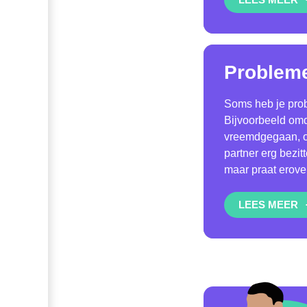
Problemen
Soms heb je probl
Bijvoorbeeld omda
vreemdgegaan, om
partner erg bezitte
maar praat erover
LEES MEER