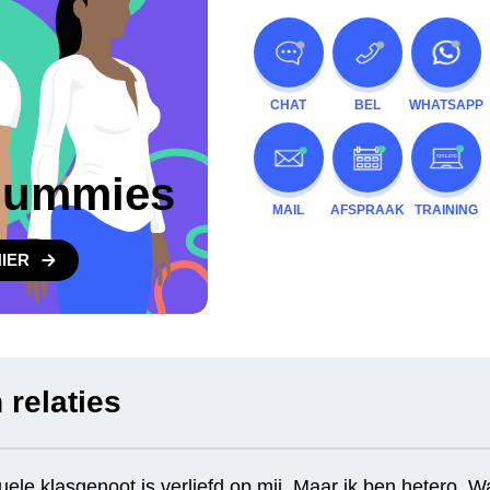
CHAT
BEL
WHATSAPP
dummies
MAIL
AFSPRAAK
TRAINING
IER
 relaties
le klasgenoot is verliefd op mij. Maar ik ben hetero. W