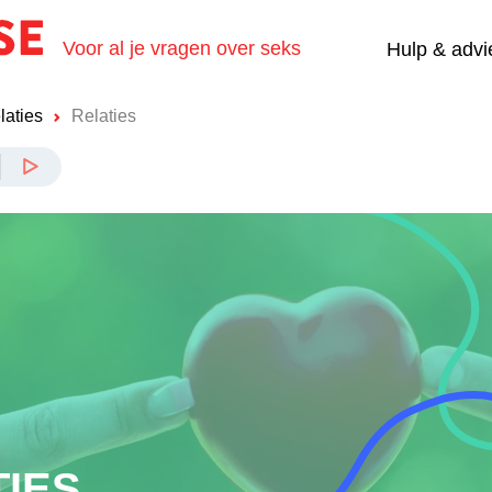
Voor al je vragen over seks
Hulp & advi
laties
Relaties
TIES