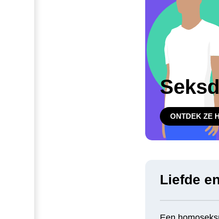
Seks
ONTDEK ZE H
Liefde en
Een homoseksue