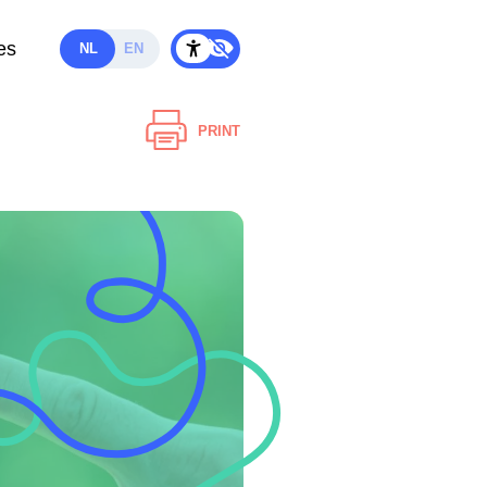
es
NL
EN
PRINT