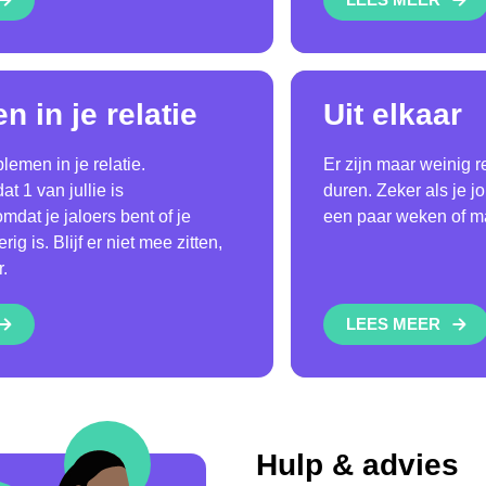
 in je relatie
Uit elkaar
emen in je relatie.
Er zijn maar weinig r
t 1 van jullie is
duren. Zeker als je j
dat je jaloers bent of je
een paar weken of m
rig is. Blijf er niet mee zitten,
.
LEES MEER
Hulp & advies