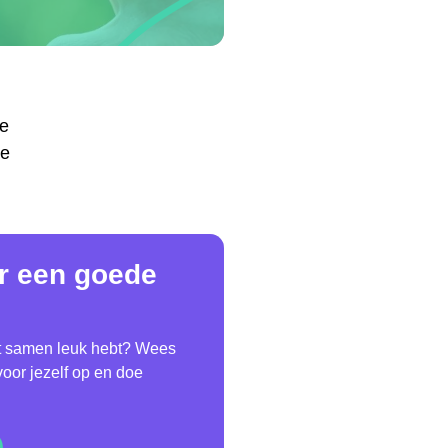
je
oe
or een goede
et samen leuk hebt? Wees
 voor jezelf op en doe