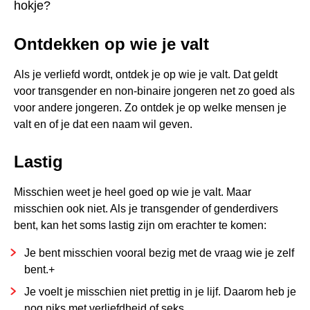
hokje?
VAN LABEL VERANDEREN
Ontdekken op wie je valt
STEEDS MEER JEZELF
SEKSUELE EN ROMANTISCHE ORIËNTATIE: WAT IS
Als je verliefd wordt, ontdek je op wie je valt. Dat geldt
HET VERSCHIL?
voor transgender en non-binaire jongeren net zo goed als
voor andere jongeren. Zo ontdek je op welke mensen je
valt en of je dat een naam wil geven.
Lastig
Misschien weet je heel goed op wie je valt. Maar
misschien ook niet. Als je transgender of genderdivers
bent, kan het soms lastig zijn om erachter te komen:
Je bent misschien vooral bezig met de vraag wie je zelf
bent.+
Je voelt je misschien niet prettig in je lijf. Daarom heb je
nog niks met verliefdheid of seks.