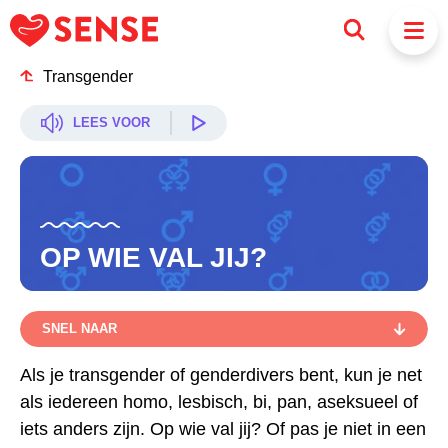
Transgender
LEES VOOR
OP WIE VAL JIJ?
SNEL NAAR
SNEL NAAR
Als je transgender of genderdivers bent, kun je net
als iedereen homo, lesbisch, bi, pan, aseksueel of
ONTDEKKEN OP WIE JE VALT
iets anders zijn. Op wie val jij? Of pas je niet in een
LASTIG