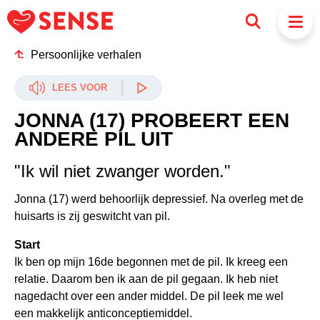
Persoonlijke verhalen
LEES VOOR
JONNA (17) PROBEERT EEN
ANDERE PIL UIT
"
Ik wil niet zwanger worden.
"
Jonna (17) werd behoorlijk depressief. Na overleg met de
huisarts is zij geswitcht van pil.
Start
Ik ben op mijn 16de begonnen met de pil. Ik kreeg een
relatie. Daarom ben ik aan de pil gegaan. Ik heb niet
nagedacht over een ander middel. De pil leek me wel
een makkelijk anticonceptiemiddel.