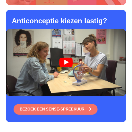
Anticonceptie kiezen lastig?
BEZOEK EEN SENSE-SPREEKUUR