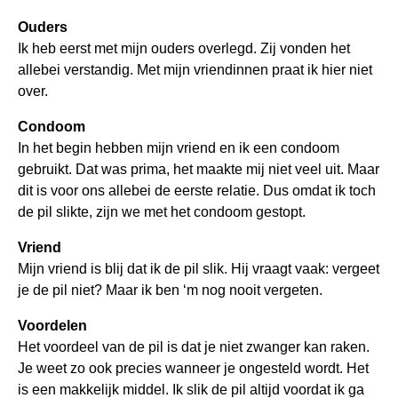
Ouders
Ik heb eerst met mijn ouders overlegd. Zij vonden het
allebei verstandig. Met mijn vriendinnen praat ik hier niet
over.
Condoom
In het begin hebben mijn vriend en ik een condoom
gebruikt. Dat was prima, het maakte mij niet veel uit. Maar
dit is voor ons allebei de eerste relatie. Dus omdat ik toch
de pil slikte, zijn we met het condoom gestopt.
Vriend
Mijn vriend is blij dat ik de pil slik. Hij vraagt vaak: vergeet
je de pil niet? Maar ik ben ‘m nog nooit vergeten.
Voordelen
Het voordeel van de pil is dat je niet zwanger kan raken.
Je weet zo ook precies wanneer je ongesteld wordt. Het
is een makkelijk middel. Ik slik de pil altijd voordat ik ga