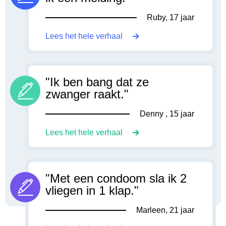
Ruby
,
17
jaar
Lees het hele verhaal
"
Ik ben bang dat ze
zwanger raakt.
"
Denny
,
15
jaar
Lees het hele verhaal
"
Met een condoom sla ik 2
vliegen in 1 klap.
"
Marleen
,
21
jaar