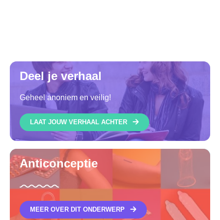
Deel je verhaal
Geheel anoniem en veilig!
LAAT JOUW VERHAAL ACHTER
Anticonceptie
MEER OVER DIT ONDERWERP