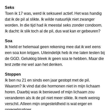
Seks
Toen ik 17 was, werd ik seksueel actief. Het was handig
dat ik de pil al slikte. Ik wilde natuurlijk niet zwanger
worden. In die tijd had ik meestal seks zonder condoom.
Ik dacht: ik slik toch al de pil, dus wat kan er gebeuren?
Soa
Ik hield er helemaal geen rekening mee dat ik wel eens
een soa kon krijgen. Uiteindelijk heb ik me laten testen bij
de GGD. Gelukkig bleek ik geen soa te hebben. Maar die
test zette me wel aan het denken.
Stoppen
Ik ben nu 21 en sinds een jaar gestopt met de pil.
Waarom? Ik vind dat die hormonen niet in mijn lichaam
horen. Daarbij was ik benieuwd of mijn lichaam zou
veranderen als ik de pil niet meer slikte. Ik merk weinig
verschil. Alleen mijn ongesteldheid is wat erger en
onregelmatiger.