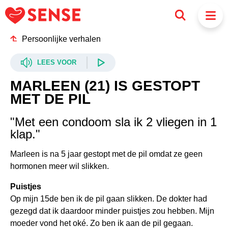
Persoonlijke verhalen
LEES VOOR
MARLEEN (21) IS GESTOPT
MET DE PIL
"
Met een condoom sla ik 2 vliegen in 1
klap.
"
Marleen is na 5 jaar gestopt met de pil omdat ze geen
hormonen meer wil slikken.
Puistjes
Op mijn 15de ben ik de pil gaan slikken. De dokter had
gezegd dat ik daardoor minder puistjes zou hebben. Mijn
moeder vond het oké. Zo ben ik aan de pil gegaan.