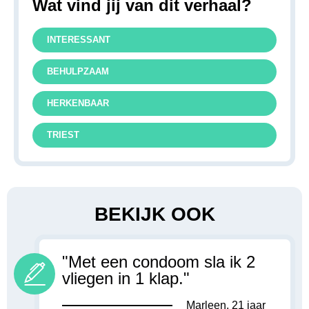
Wat vind jij van dit verhaal?
INTERESSANT
BEHULPZAAM
HERKENBAAR
TRIEST
BEKIJK OOK
"
Met een condoom sla ik 2
vliegen in 1 klap.
"
Marleen
,
21
jaar