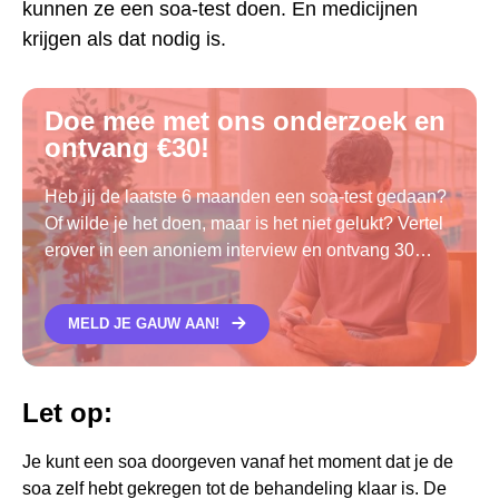
kunnen ze een soa-test doen. En medicijnen
VERTELLEN ZONDER JE NAAM
krijgen als dat nodig is.
IEMAND JOU VERTELD OVER EEN SOA?
MARJAN VERTELT HAAR VRIEND DAT ZE CHLAMYDIA
Doe mee met ons onderzoek en
HEEFT.
ontvang €30!
Heb jij de laatste 6 maanden een soa-test gedaan?
Of wilde je het doen, maar is het niet gelukt? Vertel
erover in een anoniem interview en ontvang 30
euro.
MELD JE GAUW AAN!
Let op:
Je kunt een soa doorgeven vanaf het moment dat je de
soa zelf hebt gekregen tot de behandeling klaar is. De