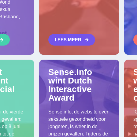
World
Sexual
Brisbane,
LEES MEER
t
Sense.info
nt
wint Dutch
cial
Interactive
Award
r de vierde
Sense.info, de website over
‘
n gevallen:
seksuele gezondheid voor
s
 op 8 juni
jongeren, is weer in de
r
 tot de
prijzen gevallen. Tijdens de
n