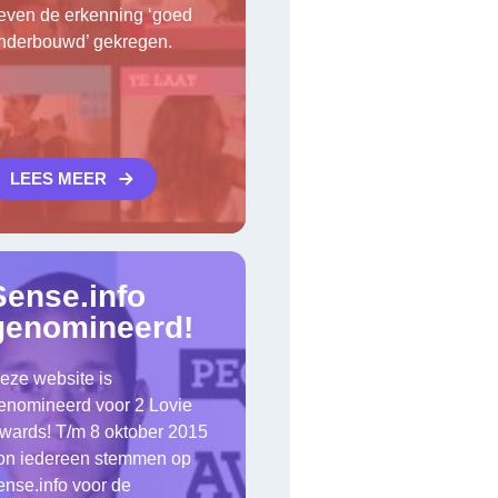
even de erkenning ‘goed
nderbouwd’ gekregen.
LEES MEER
Sense.info
genomineerd!
eze website is
enomineerd voor 2 Lovie
wards! T/m 8 oktober 2015
on iedereen stemmen op
ense.info voor de