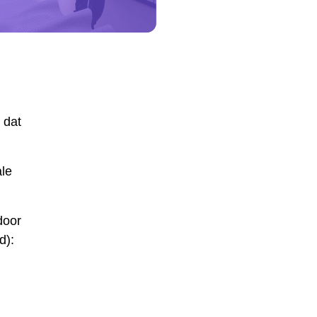
 dat
ale
door
d):