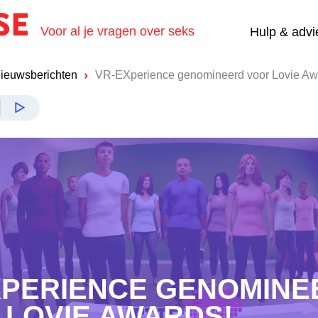
Voor al je vragen over seks
Hulp & advi
ieuwsberichten
VR-EXperience genomineerd voor Lovie Aw
XPERIENCE GENOMINE
 LOVIE AWARDS!