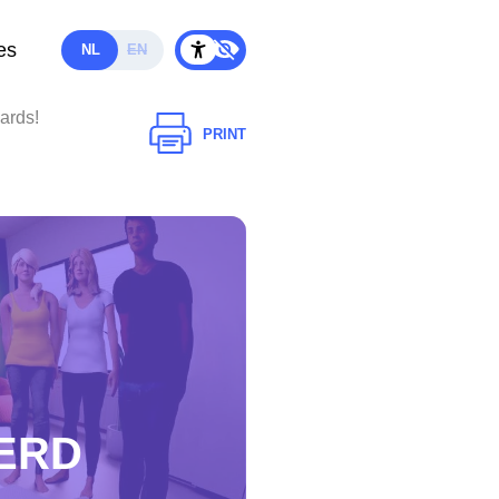
es
NL
EN
ards!
PRINT
ERD