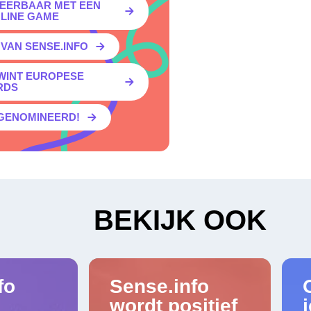
EERBAAR MET EEN
LINE GAME
VAN SENSE.INFO
 WINT EUROPESE
RDS
 GENOMINEERD!
BEKIJK OOK
fo
Sense.info
wordt positief