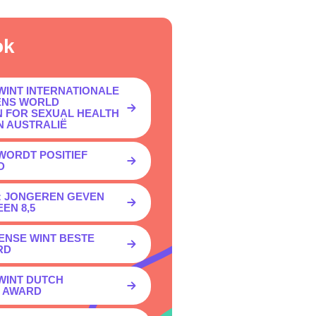
ok
WINT INTERNATIONALE
ENS WORLD
N FOR SEXUAL HEALTH
N AUSTRALIË
WORDT POSITIEF
D
 JONGEREN GEVEN
EN 8,5
ENSE WINT BESTE
RD
WINT DUTCH
E AWARD