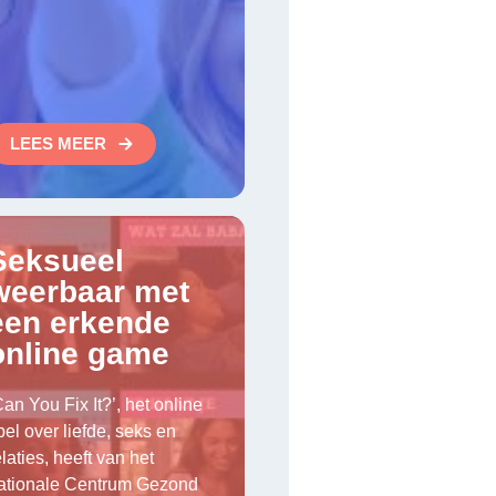
LEES MEER
Seksueel
weerbaar met
een erkende
online game
Can You Fix It?’, het online
pel over liefde, seks en
elaties, heeft van het
ationale Centrum Gezond