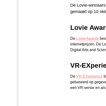
De Lovie-winnaars,
gemaakt op 10 okt
Lovie Awa
De
Lovie Awards
best
internetprijzen. De L
Digital Arts and Sci
VR-EXperi
De
VR-EXperience
b
gebaseerd op gegeven
een VR-versie en als