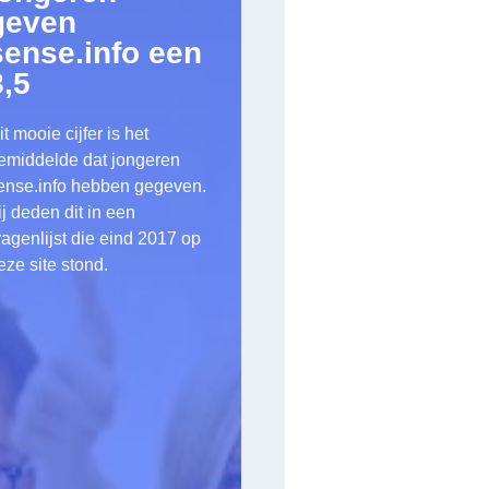
geven
sense.info een
8,5
it mooie cijfer is het
emiddelde dat jongeren
ense.info hebben gegeven.
ij deden dit in een
ragenlijst die eind 2017 op
eze site stond.