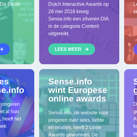
 De Beste
Dutch Interactive Awards op
L
26 mei 2016 kreeg
o
Sense.info een zilveren DIA
in de categorie Content
uitgereikt.
LEES MEER
es
Sense.info
e.info
wint Europese
online awards
 jongeren
D
et al hun
g
Sense.info, dé website voor
 heeft het
A
jongeren over seks, liefde
oek
k
en relaties, heeft 2 Lovie
s
Awards gewonnen. De