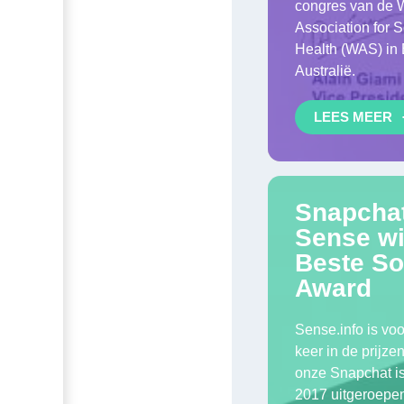
congres van de 
Association for 
Health (WAS) in 
Australië.
LEES MEER
Snapcha
Sense wi
Beste So
Award
Sense.info is voo
keer in de prijze
onze Snapchat is
2017 uitgeroepen