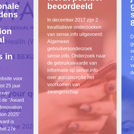
onale
beoordeeld
jdens
In december 2017 zijn 2
kwalitatieve onderzoeken
ion
van sense.info uitgevoerd:
D
al
Algemeen
g
gebruikersonderzoek
s
 in
sense.info, Onderzoek naar
Z
de gebruikswaarde van
v
informatie op sense.info
d
over anticonceptie het
ebsite voor
voorkomen van
ot 25 jaar
zwangerschap
 over
ft de "Award
 Innovation
ion 2025"
ard is
 het 27e