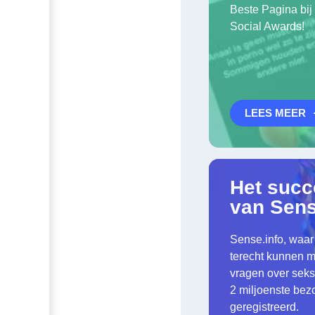
Beste Pagina bij
Social Awards!
LEES MEER
Het succ
van Sens
Sense.info, waar
terecht kunnen m
vragen over seks,
2 miljoenste bez
geregistreerd.