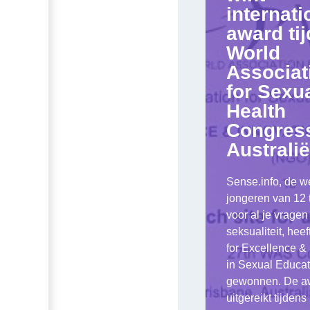
internati
award ti
World
Associat
for Sexu
Health
Congress
Australië
Sense.info, de w
jongeren van 12 t
voor al je vragen
seksualiteit, hee
for Excellence &
in Sexual Educat
gewonnen. De aw
uitgereikt tijdens