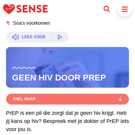
Soa's voorkomen
LEES VOOR
GEEN HIV DOOR PREP
SNEL NAAR
SNEL NAAR
PrEP is een pil die zorgt dat je geen hiv krijgt. Heb
jij kans op hiv? Bespreek met je dokter of PrEP iets
JUSTIN ZIJN BEDTRUCJES
voor jou is.
WAT IS PREP?