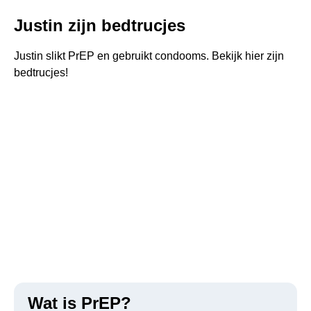
MISVERSTANDEN OVER PREP
Justin zijn bedtrucjes
HOE GOED WERKT PREP?
Justin slikt PrEP en gebruikt condooms. Bekijk hier zijn
IS PREP SLIKKEN LASTIG?
bedtrucjes!
PODCASTS
VOOR WIE IS PREP?
HOE KOM JE AAN PREP?
WAT KOST PREP?
BIJWERKINGEN
Wat is PrEP?