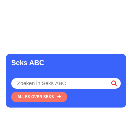
Seks ABC
Zoeken
ALLES OVER SEKS