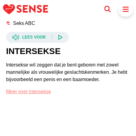
Seks ABC
LEES VOOR
INTERSEKSE
Intersekse wil zeggen dat je bent geboren met zowel
mannelijke als vrouwelijke geslachtskenmerken. Je hebt
bijvoorbeeld een penis en een baarmoeder.
Meer over intersekse