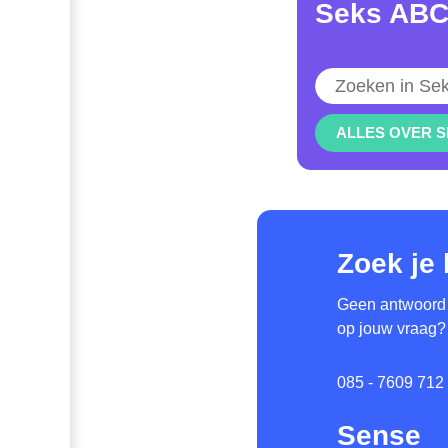
Seks AB
Zoeken
ALLES OVER 
Zoek je
Geen antwoord
op jouw vraag?
085 - 7609 712
Sense