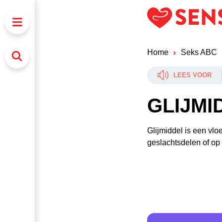
Home
Seks ABC
LEES VOOR
GLIJMI
Glijmiddel is een vloe
geslachtsdelen of o