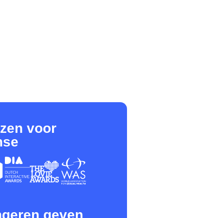
jzen voor
nse
ngeren geven