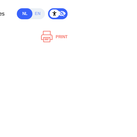
es
NL
EN
PRINT