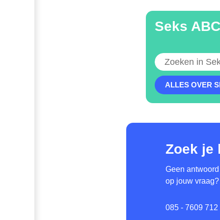
Seks AB
Zoeken
ALLES OVER 
Zoek je
Geen antwoord
op jouw vraag?
085 - 7609 712