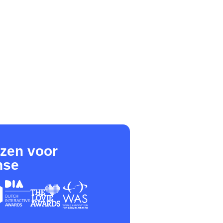
jzen voor
nse