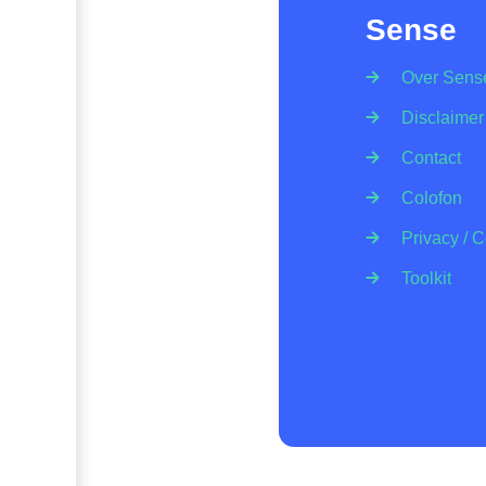
Sense
Over Sens
Disclaimer
Contact
Colofon
Privacy / 
Toolkit