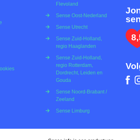
Flevoland
Jo
Sense Oost-Nederland
sen
e
Sense Utrecht
8,
Sense Zuid-Holland,
regio Haaglanden
Sense Zuid-Holland,
Vol
regio Rotterdam,
Cookies
Dordrecht, Leiden en
Gouda
Sense Noord-Brabant /
Zeeland
Sense Limburg