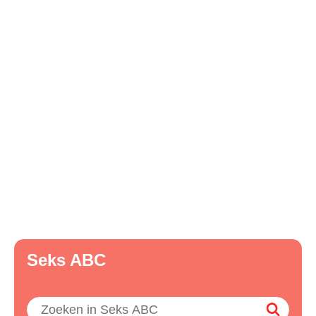
Seks ABC
Zoeken