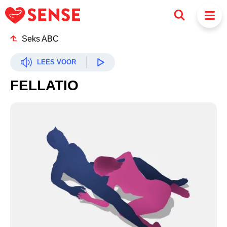
Seks ABC
LEES VOOR
FELLATIO