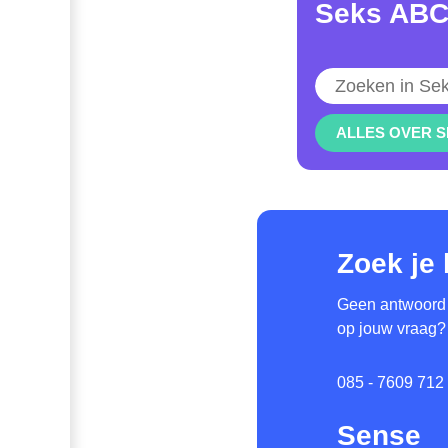
Seks AB
Zoeken
ALLES OVER 
Zoek je
Geen antwoord
op jouw vraag?
085 - 7609 712
Sense