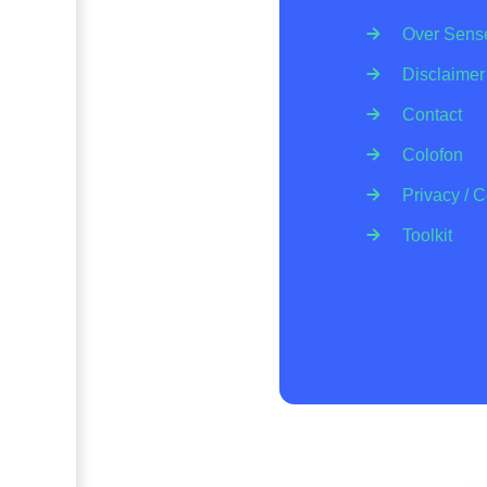
Over Sens
Disclaimer
Contact
Colofon
Privacy / 
Toolkit