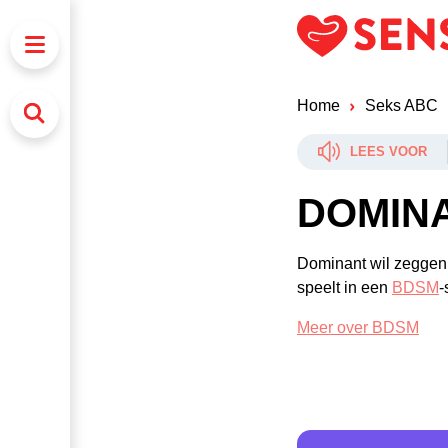
Home
Seks ABC
LEES VOOR
DOMIN
Dominant wil zeggen d
speelt in een
BDSM
-
Meer over BDSM