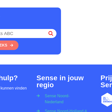
C
SEKS
 hulp?
Sense in jouw
Pri
regio
Se
 kunnen vinden
Sense Noord-
Nederland
Sense Noord-Holland &