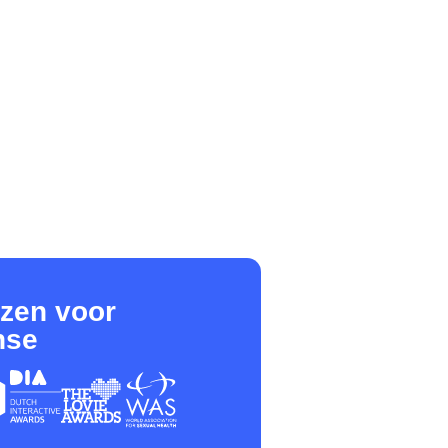
jzen voor
nse