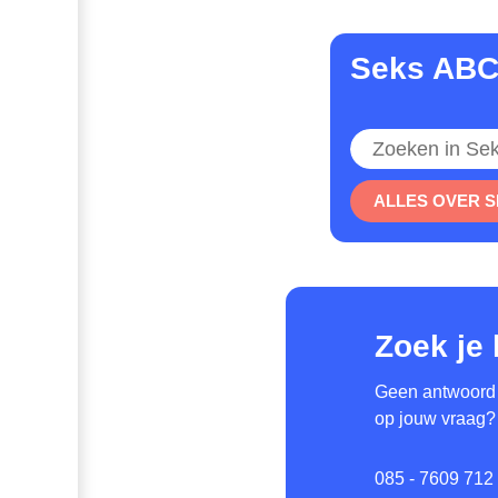
Seks AB
Zoeken
ALLES OVER 
Zoek je
Geen antwoord
op jouw vraag?
085 - 7609 712