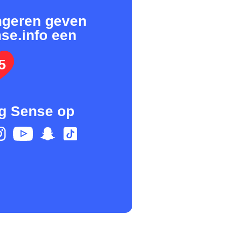
ngeren geven
se.info een
5
g Sense op