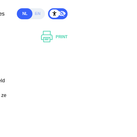
es
NL
EN
PRINT
eld
 ze