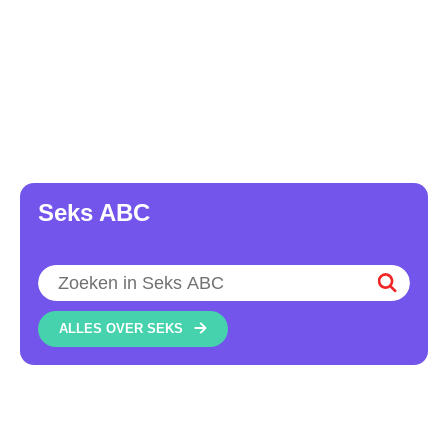
Seks ABC
Zoeken
ALLES OVER SEKS