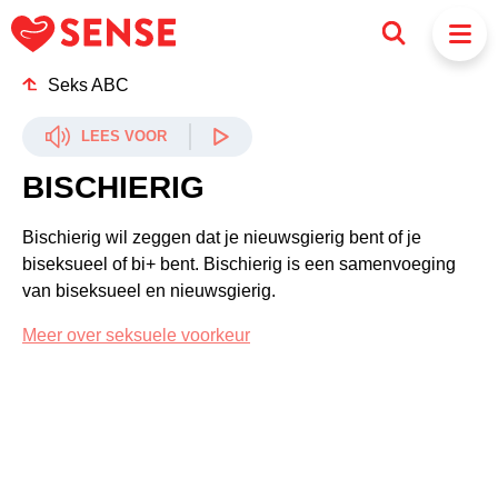
Seks ABC
LEES VOOR
BISCHIERIG
Bischierig wil zeggen dat je nieuwsgierig bent of je
biseksueel of bi+ bent. Bischierig is een samenvoeging
van biseksueel en nieuwsgierig.
Meer over seksuele voorkeur