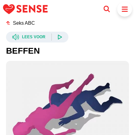
Seks ABC
LEES VOOR
BEFFEN