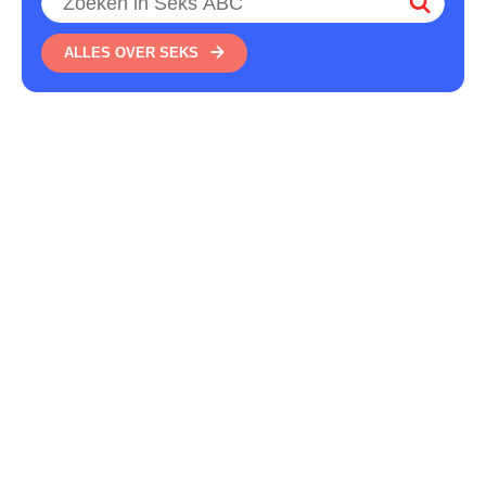
ALLES OVER SEKS