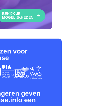
BEKIJK JE
MOGELIJKHEDEN
jzen voor
nse
ngeren geven
se.info een