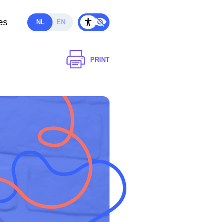
es
NL
EN
PRINT